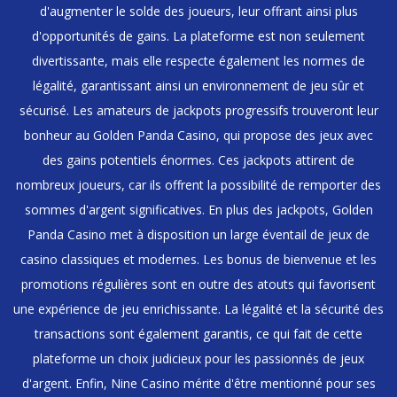
d'augmenter le solde des joueurs, leur offrant ainsi plus
d'opportunités de gains. La plateforme est non seulement
divertissante, mais elle respecte également les normes de
légalité, garantissant ainsi un environnement de jeu sûr et
sécurisé. Les amateurs de jackpots progressifs trouveront leur
bonheur au Golden Panda Casino, qui propose des jeux avec
des gains potentiels énormes. Ces jackpots attirent de
nombreux joueurs, car ils offrent la possibilité de remporter des
sommes d'argent significatives. En plus des jackpots, Golden
Panda Casino met à disposition un large éventail de jeux de
casino classiques et modernes. Les bonus de bienvenue et les
promotions régulières sont en outre des atouts qui favorisent
une expérience de jeu enrichissante. La légalité et la sécurité des
transactions sont également garantis, ce qui fait de cette
plateforme un choix judicieux pour les passionnés de jeux
d'argent. Enfin, Nine Casino mérite d'être mentionné pour ses