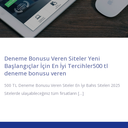
Deneme Bonusu Veren Siteler Yeni
Başlangıçlar İçin En İyi Tercihler500 tl
deneme bonusu veren
500 TL Deneme Bonusu Veren Siteler En İyi Bahis Siteleri 2025
Sitelerde ulaşabileceğiniz tüm fırsatların […]