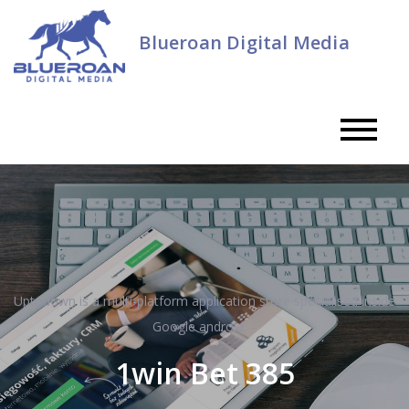
Skip
to
Blueroan Digital Media
content
Uptodown is a multi-platform application store specialised inside
Google android. –
1win Bet 385