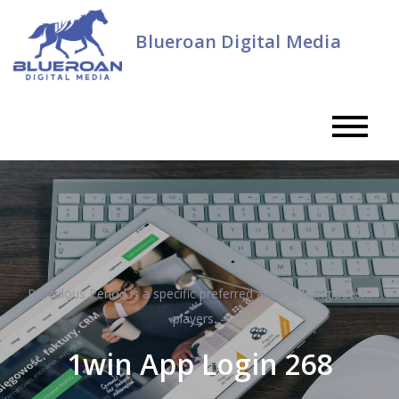
Skip
to
Blueroan Digital Media
content
Ridiculous Period is a specific preferred among Bangladeshi
players. –
1win App Login 268