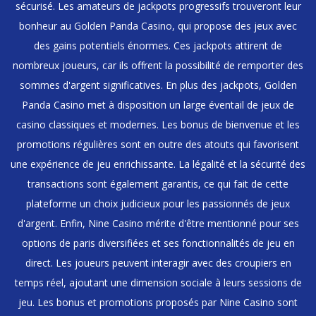
sécurisé. Les amateurs de jackpots progressifs trouveront leur
bonheur au Golden Panda Casino, qui propose des jeux avec
des gains potentiels énormes. Ces jackpots attirent de
nombreux joueurs, car ils offrent la possibilité de remporter des
sommes d'argent significatives. En plus des jackpots, Golden
Panda Casino met à disposition un large éventail de jeux de
casino classiques et modernes. Les bonus de bienvenue et les
promotions régulières sont en outre des atouts qui favorisent
une expérience de jeu enrichissante. La légalité et la sécurité des
transactions sont également garantis, ce qui fait de cette
plateforme un choix judicieux pour les passionnés de jeux
d'argent. Enfin, Nine Casino mérite d'être mentionné pour ses
options de paris diversifiées et ses fonctionnalités de jeu en
direct. Les joueurs peuvent interagir avec des croupiers en
temps réel, ajoutant une dimension sociale à leurs sessions de
jeu. Les bonus et promotions proposés par Nine Casino sont