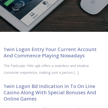
1win Logon Entry Your Current Account
And Commence Playing Nowadays
The Particular 1Win apk offers a seamless and intuitive
consumer experience, making sure a person […]
1win Logon Bd Indication In To On Line
Casino Along With Special Bonuses And
Online Games