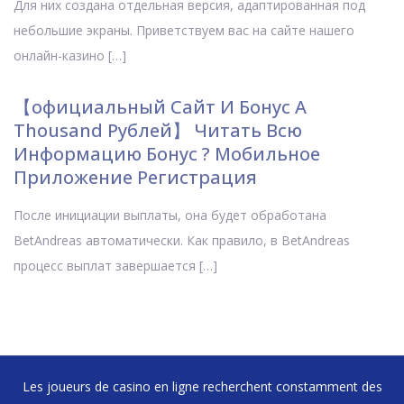
Для них создана отдельная версия, адаптированная под
небольшие экраны. Приветствуем вас на сайте нашего
онлайн-казино […]
【официальный Сайт И Бонус A
Thousand Рублей】 Читать Всю
Информацию Бонус ? Мобильное
Приложение Регистрация
После инициации выплаты, она будет обработана
BetAndreas автоматически. Как правило, в BetAndreas
процесс выплат завершается […]
Les joueurs de casino en ligne recherchent constamment des