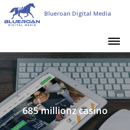
Skip
to
Blueroan Digital Media
content
685 millionz casino