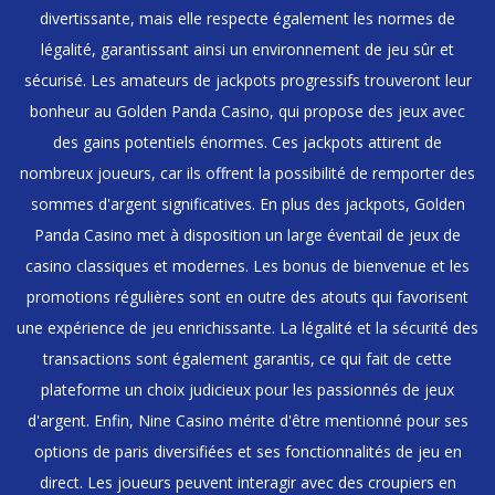
divertissante, mais elle respecte également les normes de
légalité, garantissant ainsi un environnement de jeu sûr et
sécurisé. Les amateurs de jackpots progressifs trouveront leur
bonheur au Golden Panda Casino, qui propose des jeux avec
des gains potentiels énormes. Ces jackpots attirent de
nombreux joueurs, car ils offrent la possibilité de remporter des
sommes d'argent significatives. En plus des jackpots, Golden
Panda Casino met à disposition un large éventail de jeux de
casino classiques et modernes. Les bonus de bienvenue et les
promotions régulières sont en outre des atouts qui favorisent
une expérience de jeu enrichissante. La légalité et la sécurité des
transactions sont également garantis, ce qui fait de cette
plateforme un choix judicieux pour les passionnés de jeux
d'argent. Enfin, Nine Casino mérite d'être mentionné pour ses
options de paris diversifiées et ses fonctionnalités de jeu en
direct. Les joueurs peuvent interagir avec des croupiers en