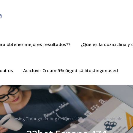
a
ara obtener mejores resultados??
¿Qué es la doxiciclina y
out us
Aciclovir Cream 5% õiged säilitustingimused
Browsing Through among different categories will be simple. –