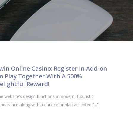
win Online Casino: Register In Add-on
o Play Together With A 500%
elightful Reward!
e website’s design functions a modern, futuristic
pearance along with a dark color plan accented […]