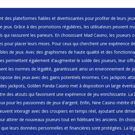
des plateformes fiables et divertissantes pour profiter de leurs jeu
jeux. Grâce à des promotions régulières, les utilisateurs peuvent maxi
els qui rassurent les parieurs. En choisissant Mad Casino, les joueurs
les pour placer leurs mises. Pour ceux qui cherchent une expérience de
les de jeux. Avec des graphismes de haute qualité et des fonctionnal
s permettent également d'augmenter le solde des joueurs, leur offran
ent les normes de légalité, garantissant ainsi un environnement de je
pose des jeux avec des gains potentiels énormes. Ces jackpots attiren
 des jackpots, Golden Panda Casino met à disposition un large éventa
re des atouts qui favorisent une expérience de jeu enrichissante. La l
ieux pour les passionnés de jeux d'argent. Enfin, Nine Casino mérite d
peuvent interagir avec des croupiers en temps réel, ajoutant une dime
attirer de nouveaux joueurs tout en fidélisant les anciens. En choisi
ie que leurs données personnelles et financières sont protégées. La lég