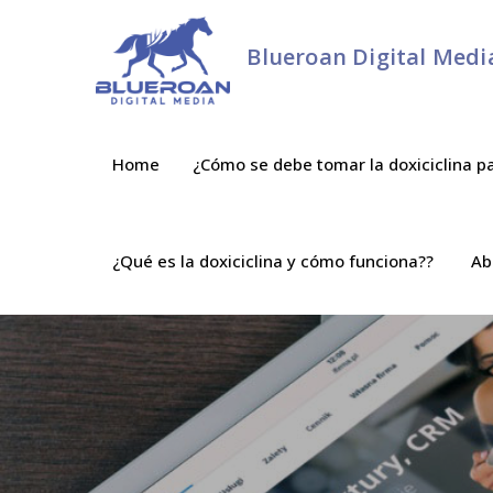
Skip
to
Blueroan Digital Medi
content
Home
¿Cómo se debe tomar la doxiciclina p
¿Qué es la doxiciclina y cómo funciona??
Ab