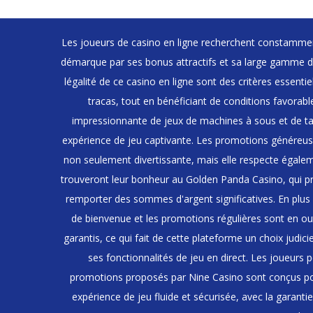
Les joueurs de casino en ligne recherchent constamment 
démarque par ses bonus attractifs et sa large gamme de 
légalité de ce casino en ligne sont des critères essenti
tracas, tout en bénéficiant de conditions favorab
impressionnante de jeux de machines à sous et de tab
expérience de jeu captivante. Les promotions généreuse
non seulement divertissante, mais elle respecte égalem
trouveront leur bonheur au Golden Panda Casino, qui pro
remporter des sommes d'argent significatives. En plus
de bienvenue et les promotions régulières sont en out
garantis, ce qui fait de cette plateforme un choix judic
ses fonctionnalités de jeu en direct. Les joueurs 
promotions proposés par Nine Casino sont conçus pour 
expérience de jeu fluide et sécurisée, avec la garant