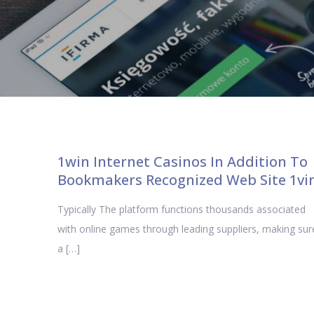
1win Internet Casinos In Addition To
Bookmakers Recognized Web Site 1vi
Typically The platform functions thousands associated
with online games through leading suppliers, making sur
a […]